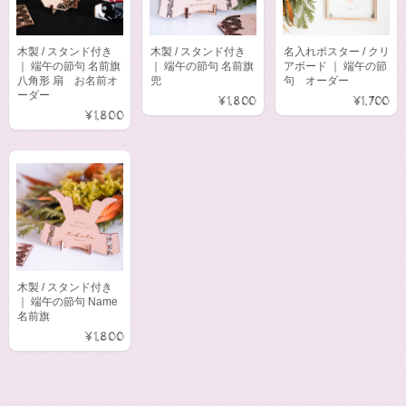
木製 / スタンド付き
木製 / スタンド付き
名入れポスター / クリ
｜ 端午の節句 名前旗
｜ 端午の節句 名前旗
アボード ｜ 端午の節
八角形 扇 お名前オ
兜
句 オーダー
ーダー
¥1,800
¥1,700
¥1,800
木製 / スタンド付き
｜ 端午の節句 Name
名前旗
¥1,800