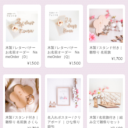
木製 / レターバナー
木製 / レターバナー
木製 / スタンド付き｜
お名前オーダー Na
お名前オーダー Na
雛祭り 名前旗
meOrder ［D］
meOrder ［Q］
¥1,700
¥1,500
¥1,500
木製 / スタンド付き｜
名入れポスター / クリ
木製 / 名前旗付き｜組
雛祭り 名前旗 さくら
アボード ｜ ひな祭り
み立て雛祭りセット
節句