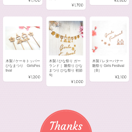
¥1,700
¥3,600
¥1,700
木製 / ケーキトッパー
木製 / ひな祭り ガー
木製 / レターバナー
ひなまつり GirlsFes
ランド｜ 雛祭り ひな
雛祭り Girls Festival
tival
まつり ひな祭り 初節
［B］
句
¥1,200
¥2,100
¥1,000
Thanks