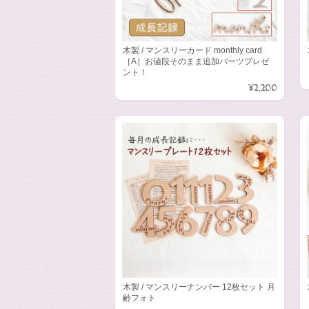
木製 / マンスリーカード monthly card
［A］お値段そのまま追加パーツプレゼ
ント！
¥2,200
木製 / マンスリーナンバー 12枚セット 月
齢フォト