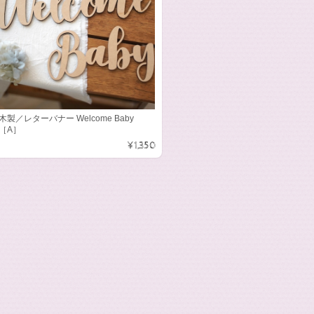
木製／レターバナー Welcome Baby
［A］
¥1,350