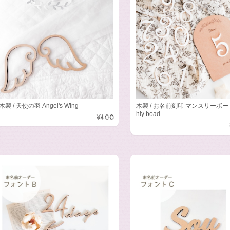
木製 / 天使の羽 Angel's Wing
木製 / お名前刻印 マンスリーボード
hly boad
¥400