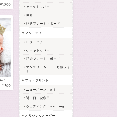
¥1,500
ケーキトッパー
風船
記念プレート・ボード
マタニティ
レターバナー
ケーキトッパー
記念プレート・ボード
マンスリーカード・月齢フォ
ト
BOY
フォトプリント
¥700
ニューボーンフォト
誕生日・記念日
ウェディング / Wedding
オリジナルオーダー