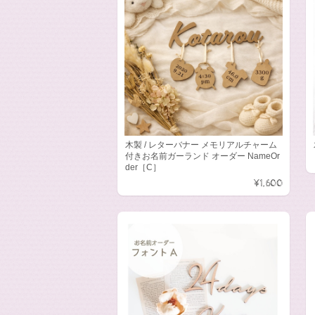
木製 / レターバナー メモリアルチャーム
付きお名前ガーランド オーダー NameOr
der［C］
¥1,600