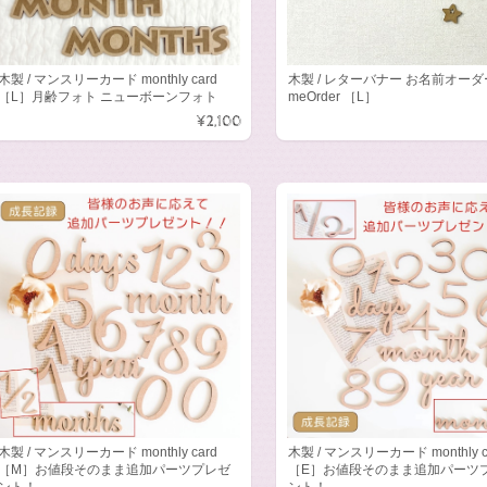
木製 / マンスリーカード monthly card
木製 / レターバナー お名前オーダ
［L］月齢フォト ニューボーンフォト
meOrder ［L］
¥2,100
木製 / マンスリーカード monthly card
木製 / マンスリーカード monthly c
［M］お値段そのまま追加パーツプレゼ
［E］お値段そのまま追加パーツ
ント！
ント！