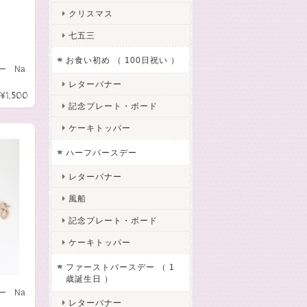
クリスマス
七五三
お食い初め （ 100日祝い ）
ー Na
レターバナー
¥1,500
記念プレート・ボード
ケーキトッパー
ハーフバースデー
レターバナー
風船
記念プレート・ボード
ケーキトッパー
ファーストバースデー （ 1
歳誕生日 ）
ー Na
レターバナー