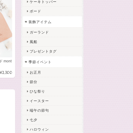
ケーキトッパー
ボード
装飾アイテム
ガーランド
風船
プレゼントタグ
 mont
季節イベント
¥2,300
お正月
節分
ひな祭り
イースター
端午の節句
七夕
ハロウィン