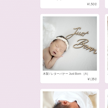
¥1,500
木製 / レターバナー Just Born ［A］
¥1,350