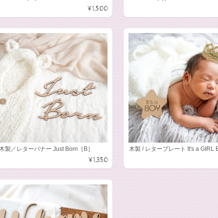
¥1,500
木製／レターバナー Just Born［B］
木製 / レタープレート It's a GIRL 
¥1,350