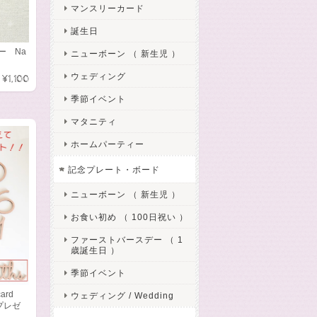
マンスリーカード
誕生日
ー Na
ニューボーン （ 新生児 ）
ウェディング
¥1,100
季節イベント
マタニティ
ホームパーティー
記念プレート・ボード
ニューボーン （ 新生児 ）
お食い初め （ 100日祝い ）
ファーストバースデー （ 1
歳誕生日 ）
季節イベント
ard
ウェディング / Wedding
プレゼ