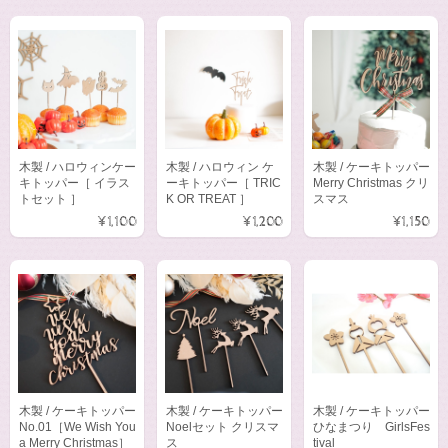
木製 / ハロウィンケー
木製 / ハロウィン ケ
木製 / ケーキトッパー
キトッパー［ イラス
ーキトッパー［ TRIC
Merry Christmas クリ
トセット ］
K OR TREAT ］
スマス
¥1,100
¥1,200
¥1,150
木製 / ケーキトッパー
木製 / ケーキトッパー
木製 / ケーキトッパー
No.01［We Wish You
Noelセット クリスマ
ひなまつり GirlsFes
a Merry Christmas］
ス
tival