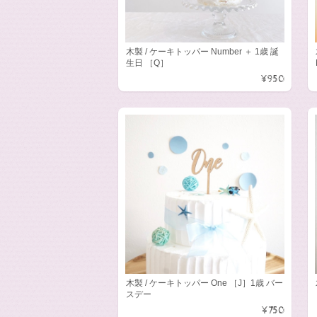
木製 / ケーキトッパー Number ＋ 1歳 誕
生日 ［Q］
¥950
木製 / ケーキトッパー One ［J］1歳 バー
スデー
¥750