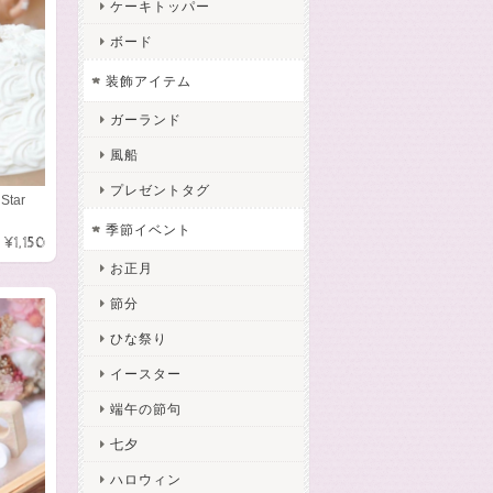
ケーキトッパー
ボード
装飾アイテム
ガーランド
風船
プレゼントタグ
Star
季節イベント
¥1,150
お正月
節分
ひな祭り
イースター
端午の節句
七夕
ハロウィン