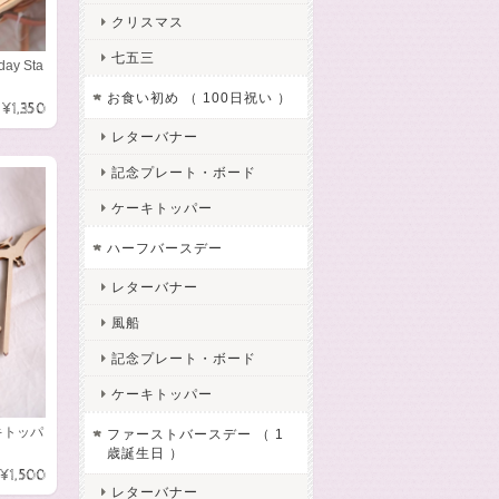
クリスマス
七五三
ay Sta
お食い初め （ 100日祝い ）
¥1,350
レターバナー
記念プレート・ボード
ケーキトッパー
ハーフバースデー
レターバナー
風船
記念プレート・ボード
ケーキトッパー
ーキトッパ
ファーストバースデー （ 1
歳誕生日 ）
¥1,500
レターバナー