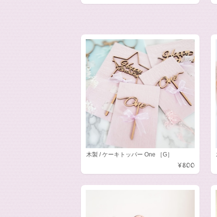
木製 / ケーキトッパー One ［G］
¥800