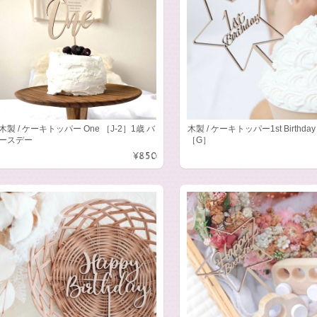
木製 / ケーキトッパー One ［J-2］1歳 バ
木製 / ケーキトッパー1st Birthday 
ースデー
［G］
¥850