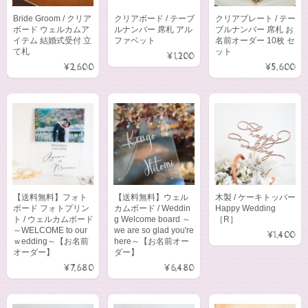
Bride Groom / クリア
クリアボード / テーブ
クリアプレート / テー
ボード ウェルカムア
ルナンバー 席札 アル
ブルナンバー 席札 お
イテム 結婚式受付 立
ファベット
名前オーダー 10枚 セ
て札
ット
¥1,200
¥2,600
¥5,600
【送料無料】フォト
【送料無料】ウェル
木製 / ケーキトッパー
ボード フォトプリン
カムボード / Weddin
Happy Wedding
ト / ウェルカムボード
g Welcome board ～
［R］
～WELCOME to our
we are so glad you're
¥1,400
ｗedding～【お名前
here～【お名前オー
オーダー】
ダー】
¥7,680
¥6,480