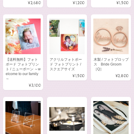
¥2,680
¥1,200
¥1,500
【送料無料】フォト
アクリルフォトボー
木製 / フォトプロップ
ボード フォトプリン
ド フォトプリント /
ス Bride Groom
ト / ニューボーン ～w
スクエアサイズ
［Q］
elcome to our family
¥1,500
¥2,800
～
¥3,100