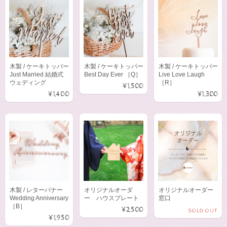
木製 / ケーキトッパー
木製 / ケーキトッパー
木製 / ケーキトッパー
Just Married 結婚式
Best Day Ever ［Q］
Live Love Laugh
ウェディング
［R］
¥1,500
¥1,400
¥1,300
木製 / レターバナー
オリジナルオーダ
オリジナルオーダー
Wedding Anniversary
ー ハウスプレート
窓口
［B］
¥2,500
SOLD OUT
¥1,950