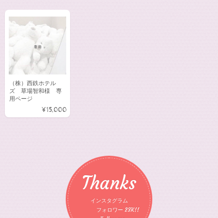
（株）西鉄ホテル
ズ 草場智和様 専
用ページ
¥15,000
Thanks
インスタグラム
フォロワー 23K!!