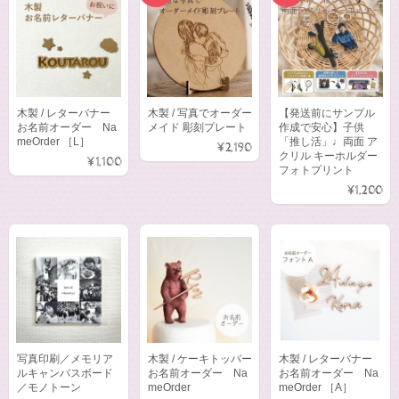
木製 / レターバナー
木製 / 写真でオーダー
【発送前にサンプル
お名前オーダー Na
メイド 彫刻プレート
作成で安心】子供
meOrder ［L］
「推し活」♩両面 ア
¥2,190
クリル キーホルダー
¥1,100
フォトプリント
¥1,200
写真印刷／メモリア
木製 / ケーキトッパー
木製 / レターバナー
ルキャンバスボード
お名前オーダー Na
お名前オーダー Na
／モノトーン
meOrder
meOrder ［A］