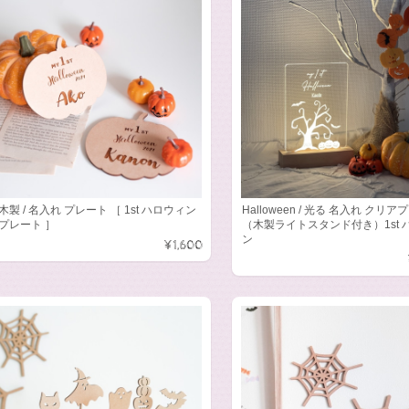
木製 / 名入れ プレート ［ 1st ハロウィン
Halloween / 光る 名入れ クリ
プレート ］
（木製ライトスタンド付き）1st 
ン
¥1,600