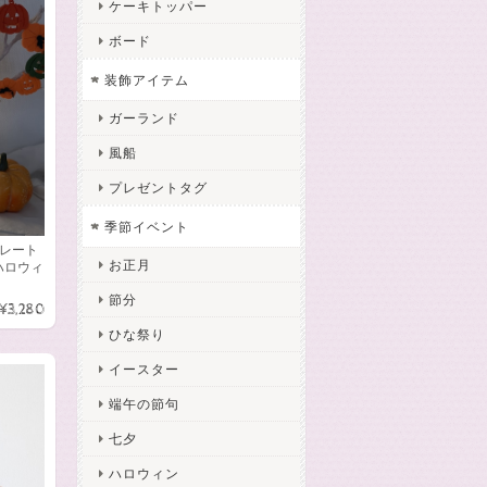
ケーキトッパー
ボード
装飾アイテム
ガーランド
風船
プレゼントタグ
季節イベント
アプレート
お正月
ハロウィ
節分
¥3,280
ひな祭り
イースター
端午の節句
七夕
ハロウィン