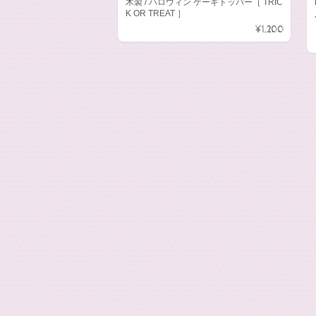
木製 / ハロウィン ケーキトッパー［ TRIC
K OR TREAT ］
¥1,200