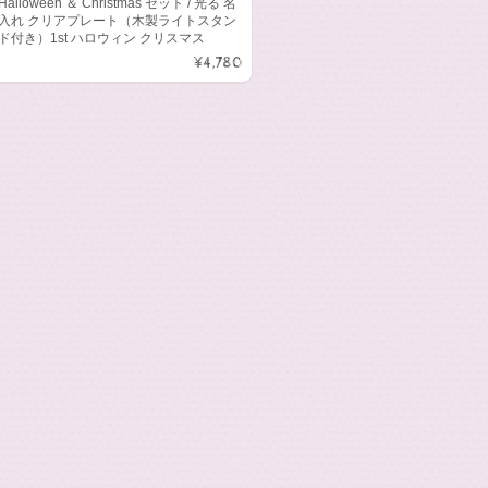
Halloween ＆ Christmas セット / 光る 名
入れ クリアプレート（木製ライトスタン
ド付き）1st ハロウィン クリスマス
¥4,780