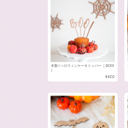
木製 / ハロウィンケーキトッパー［ BOO!
］
¥400