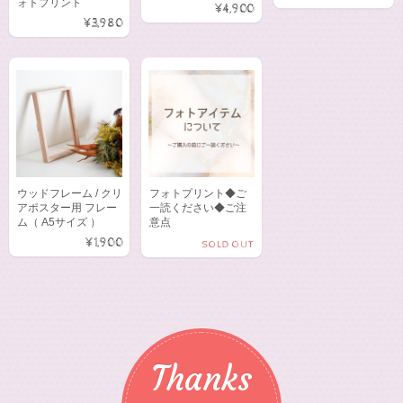
ォトプリント
¥4,900
¥3,980
ウッドフレーム / クリ
フォトプリント◆ご
アポスター用 フレー
一読ください◆ご注
ム（ A5サイズ ）
意点
¥1,900
SOLD OUT
Thanks