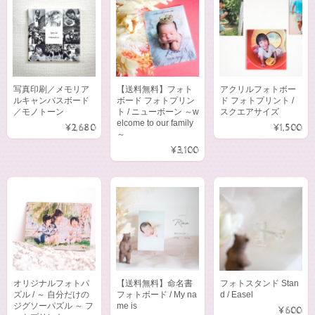
写真印刷／メモリア
【送料無料】フォト
アクリルフォトボー
ルキャンバスボード
ボード フォトプリン
ド フォトプリント /
／モノトーン
ト / ニューボーン ～w
スクエアサイズ
elcome to our family
¥2,680
¥1,500
～
¥3,100
オリジナルフォトパ
【送料無料】命名書
フォトスタンド Stan
ズル / ～ 自分だけの
フォトボード / My na
d / Easel
ジグソーパズル ～ フ
me is
¥600