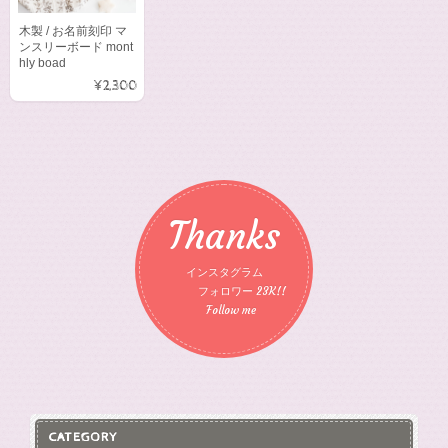
木製 / お名前刻印 マ
ンスリーボード mont
hly boad
¥2,300
Thanks
インスタグラム
フォロワー 23K!!
Follow me
CATEGORY