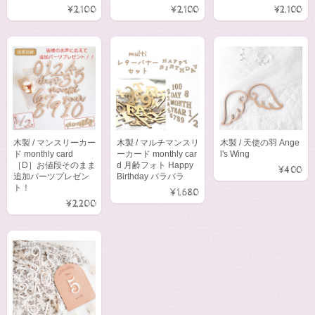
¥2,100
¥2,100
¥2,100
木製 / マンスリーカー
木製 / マルチマンスリ
木製 / 天使の羽 Ange
ド monthly card
ーカード monthly car
l's Wing
［D］お値段そのまま
d 月齢フォト Happy
¥400
追加パーツプレゼン
Birthday バラバラ
ト！
¥1,680
¥2,200