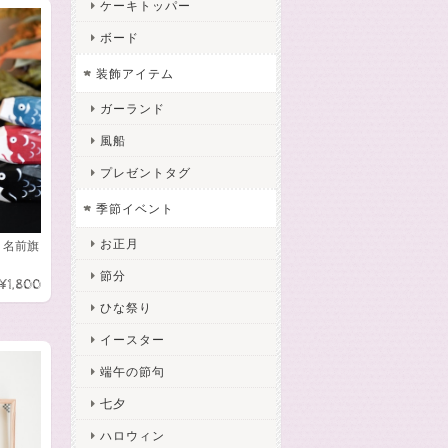
ケーキトッパー
ボード
装飾アイテム
ガーランド
風船
プレゼントタグ
季節イベント
お正月
句 名前旗
節分
¥1,800
ひな祭り
イースター
端午の節句
七夕
ハロウィン