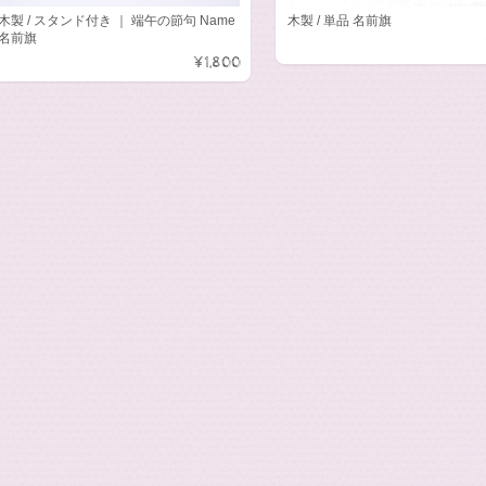
木製 / スタンド付き ｜ 端午の節句 Name
木製 / 単品 名前旗
名前旗
¥1,800