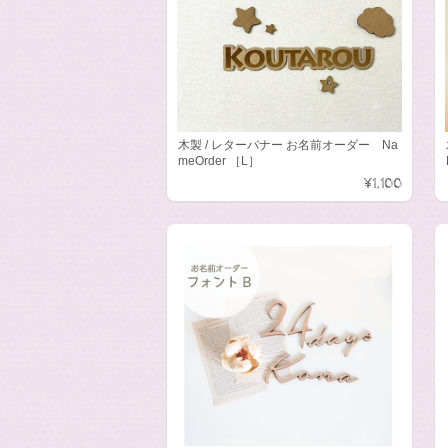
木製 / レターバナー お名前オーダー Na
meOrder ［L］
¥1,100