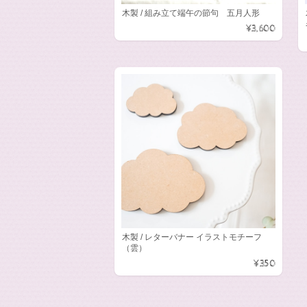
木製 / 組み立て端午の節句 五月人形
¥3,600
木製 / レターバナー イラストモチーフ
（雲）
¥350