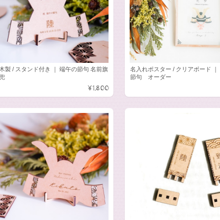
木製 / スタンド付き ｜ 端午の節句 名前旗
名入れポスター / クリアボード ｜
兜
節句 オーダー
¥1,800