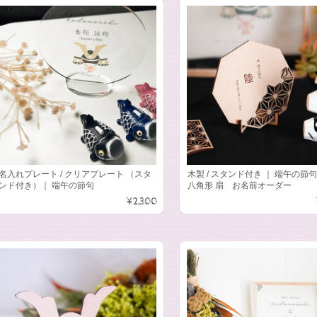
名入れプレート / クリアプレート （スタ
木製 / スタンド付き ｜ 端午の節
ンド付き）｜ 端午の節句
八角形 扇 お名前オーダー
¥2,300