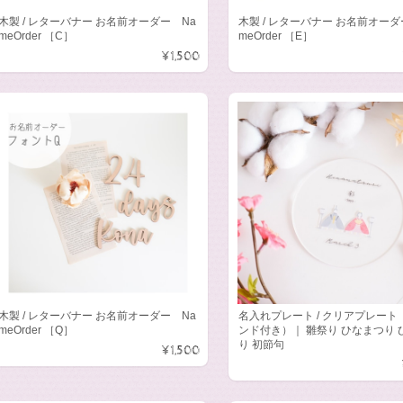
木製 / レターバナー お名前オーダー Na
木製 / レターバナー お名前オーダ
meOrder ［C］
meOrder ［E］
¥1,500
木製 / レターバナー お名前オーダー Na
名入れプレート / クリアプレート
meOrder ［Q］
ンド付き）｜ 雛祭り ひなまつり 
り 初節句
¥1,500