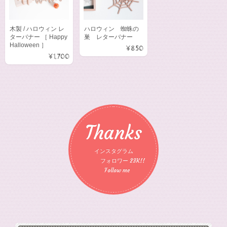
木製 / ハロウィン レ
ハロウィン 蜘蛛の
ターバナー ［ Happy
巣 レターバナー
Halloween ］
¥850
¥1,700
Thanks
インスタグラム
フォロワー 23K!!
Follow me