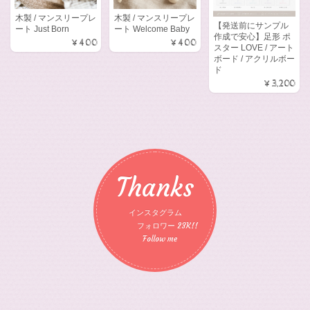
木製 / マンスリープレ
木製 / マンスリープレ
【発送前にサンプル
ート Just Born
ート Welcome Baby
作成で安心】足形 ポ
¥400
¥400
スター LOVE / アート
ボード / アクリルボー
ド
¥3,200
Thanks
インスタグラム
フォロワー 23K!!
Follow me