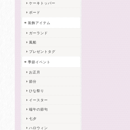
ケーキトッパー
ボード
装飾アイテム
ガーランド
風船
プレゼントタグ
季節イベント
お正月
節分
ひな祭り
イースター
端午の節句
七夕
ハロウィン