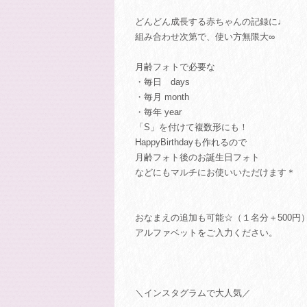
どんどん成長する赤ちゃんの記録に♩
組み合わせ次第で、使い方無限大∞
月齢フォトで必要な
・毎日 days
・毎月 month
・毎年 year
「S」を付けて複数形にも！
HappyBirthdayも作れるので
月齢フォト後のお誕生日フォト
などにもマルチにお使いいただけます＊
おなまえの追加も可能☆（１名分＋500円
アルファベットをご入力ください。
＼インスタグラムで大人気／