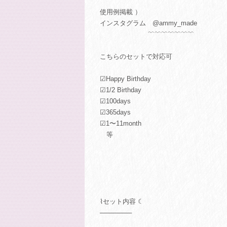
使用例掲載 ）
インスタグラム @ammy_made
﹌﹌﹌﹌﹌﹌﹌
こちらのセットで対応可
☑︎Happy Birthday
☑︎1/2 Birthday
☑︎100days
☑︎365days
☑︎1〜11month
等
⌇セット内容 ☾
───────