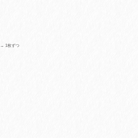
→ 1枚ずつ
）