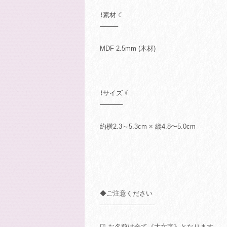
⌇素材 ☾
────
MDF 2.5mm (木材)
⌇サイズ ☾
─────
約横2.3～5.3cm × 縦4.8〜5.0cm
◆ご注意ください
────────────
☑︎ お名前は全て《大文字》となります