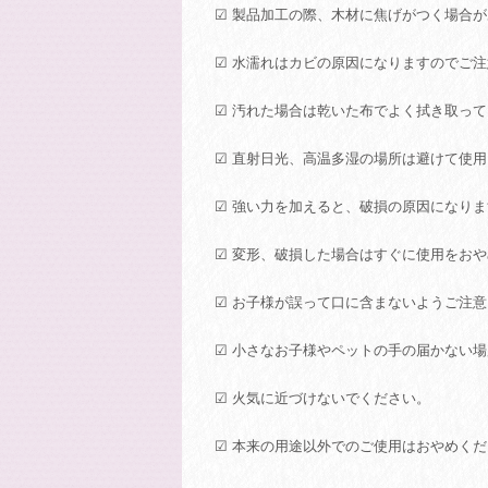
☑ 製品加工の際、木材に焦げがつく場合
☑ 水濡れはカビの原因になりますのでご
☑ 汚れた場合は乾いた布でよく拭き取っ
☑ 直射日光、高温多湿の場所は避けて使
☑ 強い力を加えると、破損の原因になり
☑ 変形、破損した場合はすぐに使用をお
☑ お子様が誤って口に含まないようご注
☑ 小さなお子様やペットの手の届かない
☑ 火気に近づけないでください。
☑ 本来の用途以外でのご使用はおやめく