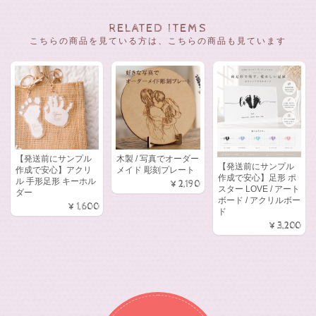
RELATED ITEMS
こちらの商品を見ている方は、こちらの商品も見ています
【発送前にサンプル
木製 / 写真でオーダー
【発送前にサンプル
作成で安心】アクリ
メイド 彫刻プレート
作成で安心】足形 ポ
ル 手形足形 キーホル
¥2,190
スター LOVE / アート
ダー
ボード / アクリルボー
¥1,600
ド
¥3,200