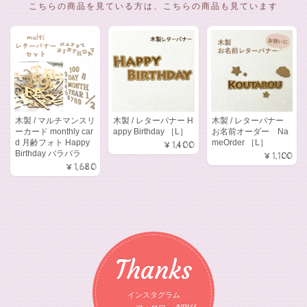
こちらの商品を見ている方は、こちらの商品も見ています
木製 / マルチマンスリ
木製 / レターバナー H
木製 / レターバナー
ーカード monthly car
appy Birthday ［L］
お名前オーダー Na
d 月齢フォト Happy
meOrder ［L］
¥1,400
Birthday バラバラ
¥1,100
¥1,680
Thanks
インスタグラム