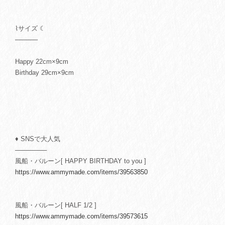
⌇サイズ ☾
─────
Happy 22cm×9cm
Birthday 29cm×9cm
♦ SNSで大人気
───────
風船・バルーン[ HAPPY BIRTHDAY to you ]
https://www.ammymade.com/items/39563850
風船・バルーン[ HALF 1/2 ]
https://www.ammymade.com/items/39573615