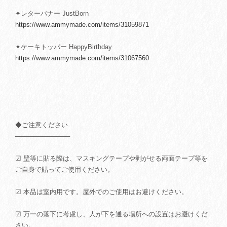
✦レターバナー JustBorn
https://www.ammymade.com/items/31059871
✦ケーキトッパー HappyBirthday
https://www.ammymade.com/items/31067560
◆ご注意ください
────────────
☑ 壁等に貼る際は、マスキングテープや剥がせる両面テープ等を
ご自身で貼ってご使用ください。
☑ 本品は室内用です。屋外でのご使用はお避けください。
☑ 万一の落下に考慮し、人が下を通る場所への設置はお避けくだ
さい。