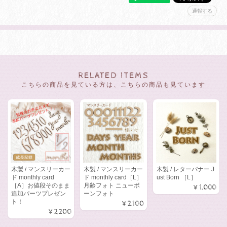
通報する
RELATED ITEMS
こちらの商品を見ている方は、こちらの商品も見ています
木製 / マンスリーカー
木製 / マンスリーカー
木製 / レターバナー J
ド monthly card
ド monthly card［L］
ust Born ［L］
［A］お値段そのまま
月齢フォト ニューボ
¥1,000
追加パーツプレゼン
ーンフォト
ト！
¥2,100
¥2,200