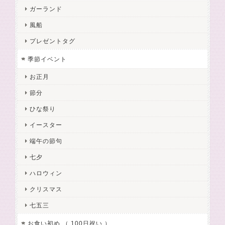
ガーランド
風船
プレゼントタグ
季節イベント
お正月
節分
ひな祭り
イースター
端午の節句
七夕
ハロウィン
クリスマス
七五三
お食い初め （ 100日祝い ）