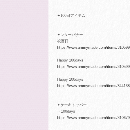
✦100日アイテム
────────
✦レターバナー
祝百日
https://www.ammymade.com/items/310599
Happy 100days
https://www.ammymade.com/items/310599
Happy 100days
https://www.ammymade.com/items/344138
✦ケーキトッパー
・100days
https://www.ammymade.com/items/310679