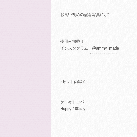
お食い初めの記念写真に◡̈*
使用例掲載 ）
インスタグラム @ammy_made
﹌﹌﹌﹌﹌﹌﹌
⌇セット内容 ☾
───────
ケーキトッパー
Happy 100days