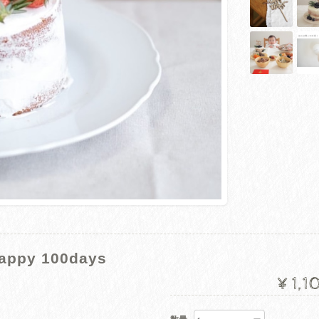
py 100days
¥1,