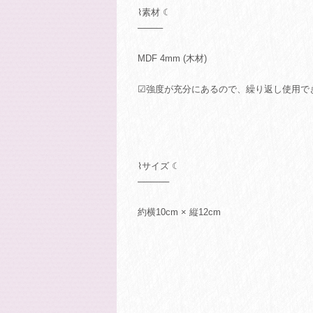
⌇素材 ☾
────
MDF 4mm (木材)
☑強度が充分にあるので、繰り返し使用で
⌇サイズ ☾
─────
約横10cm × 縦12cm