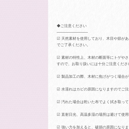
◆ご注意ください
────────────
☑ 天然素材を使用しており、木目や節が
でご了承ください。
☑ 素材の特性上、木材の断面等にトゲや
すので、お取り扱いには十分ご注意くださ
☑ 製品加工の際、木材に焦げがつく場合
☑ 水濡れはカビの原因になりますのでご
☑ 汚れた場合は乾いた布でよく拭き取っ
☑ 直射日光、高温多湿の場所は避けて使
☑ 強い力を加えると、破損の原因になり