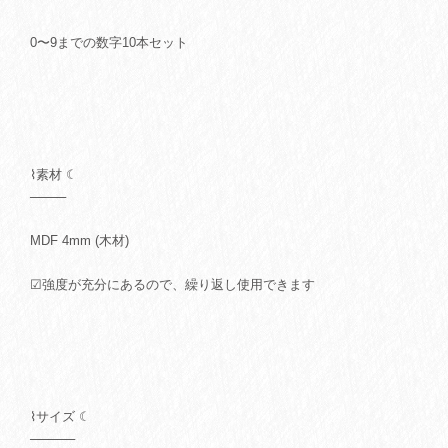
0〜9までの数字10本セット
⌇素材 ☾
────
MDF 4mm (木材)
☑強度が充分にあるので、繰り返し使用できます
⌇サイズ ☾
─────