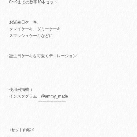
0〜9までの数字10本セット
お誕生日ケーキ、
クレイケーキ、ダミーケーキ
スマッシュケーキなどに
誕生日ケーキを可愛くデコレーション
使用例掲載 ）
インスタグラム @ammy_made
﹌﹌﹌﹌﹌﹌﹌
⌇セット内容 ☾
───────