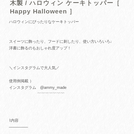
木製 / ハロウィン ケーキトッパー［
Happy Halloween ］
ハロウィンにぴったりなケーキトッパー
スイーツに飾ったり、フードに刺したり、使い方いろいろ♩
洋書に飾るのもおしゃれ度アップ！
＼インスタグラムで大人気／
使用例掲載 ）
インスタグラム @ammy_made
﹌﹌﹌﹌﹌﹌﹌
⌇内容
───────