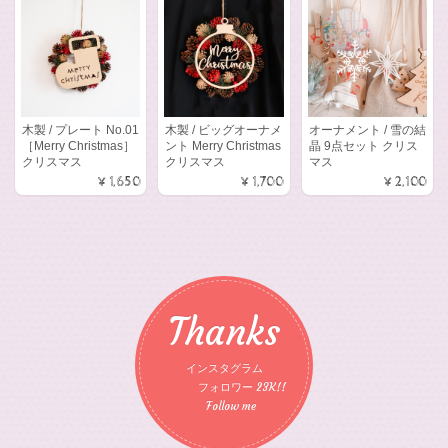
木製 / プレート No.01
木製 / ビッグオーナメ
オーナメント / 雪の結
［Merry Christmas］
ント Merry Christmas
晶 9点セット クリス
クリスマス
クリスマス
マス
¥1,650
¥1,700
¥2,100
Thanks
インスタグラム
フォロワー 23K!!
Follow me