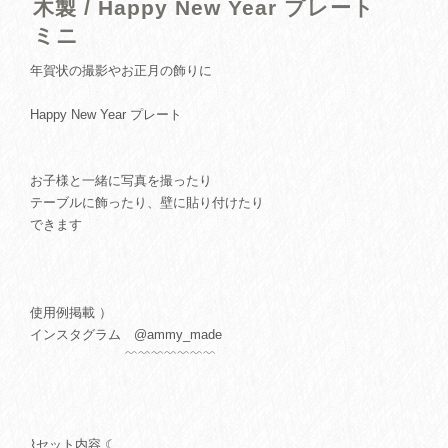
木製 / Happy New Year プレート
ミニ
年賀状の撮影やお正月の飾りに
Happy New Year プレート
お子様と一緒に写真を撮ったり
テーブルに飾ったり、壁に貼り付けたり
できます
使用例掲載 ）
インスタグラム @ammy_made
﹌﹌﹌﹌﹌﹌﹌
⌇セット内容 ☾