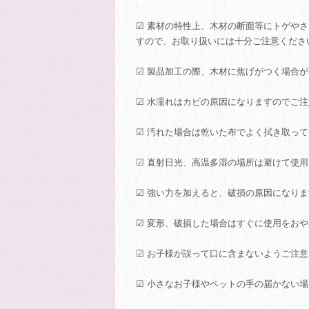
☑ 素材の特性上、木材の断面等にトゲや
すので、お取り扱いには十分ご注意くださ
☑ 製品加工の際、木材に焦げがつく場合
☑ 水濡れはカビの原因になりますのでご
☑ 汚れた場合は乾いた布でよく拭き取っ
☑ 直射日光、高温多湿の場所は避けて使
☑ 強い力を加えると、破損の原因になり
☑ 変形、破損した場合はすぐに使用をお
☑ お子様が誤って口に含まないようご注
☑ 小さなお子様やペットの手の届かない