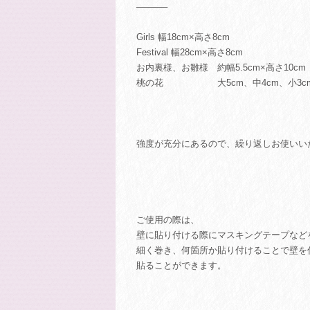
─────
Girls 幅18cm×高さ8cm
Festival 幅28cm×高さ8cm
お内裏様、お雛様 約幅5.5cm×高さ10cm
桃の花 大5cm、中4cm、小3c
強度が充分にあるので、繰り返しお使いい
ご使用の際は、
壁に貼り付ける際にマスキングテープなど
細く巻き、何箇所か貼り付けることで壁を
貼ることができます。