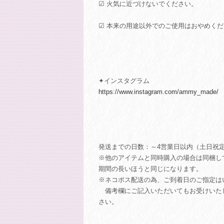
☑ 火気に近づけないでください。
☑ 本来の用途以外でのご使用はおやめく
✦インスタグラム
https://www.instagram.com/ammy_made/
発送までの日数：～4営業日以内（土日祝
※他のアイテムと同時購入の場合は同梱し
期間の長いほうと同じになります。
※ネコポス配送の為、ご到着日のご指定は
備考欄にご記入いただいてもお受けいた
さい。