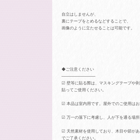
自立はしませんが、
裏にテープをとめるなどすることで、
画像のように立たせることは可能です。
◆ご注意ください
────────────
☑ 壁等に貼る際は、マスキングテープや
貼ってご使用ください。
☑ 本品は室内用です。屋外でのご使用は
☑ 万一の落下に考慮し、人が下を通る場
☑ 天然素材を使用しており、木目や節が
でご了承ください。