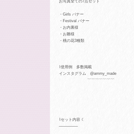
お写真全ての7点セット
・Girls バナー
・Festival バナー
・お内裏様
・お雛様
・桃の花3種類
⌇使用例 多数掲載
インスタグラム @ammy_made
﹌﹌﹌﹌﹌﹌﹌
⌇セット内容 ☾
───────