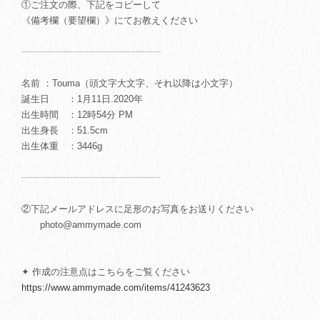
①ご注文の際、下記をコピーして
《備考欄（要望欄）》にてお教えください
┈┈┈┈┈┈┈┈┈┈┈┈┈┈┈
名前 ：Touma（頭文字大文字、それ以降は小文字）
誕生日 ：1月11日.2020年
出生時間 ：12時54分 PM
出生身長 ：51.5cm
出生体重 ：3446g
┈┈┈┈┈┈┈┈┈┈┈┈┈┈┈
②下記メールアドレスに足形のお写真をお送りください
photo@ammymade.com
✦ 作成の注意点はこちらをご覧ください
https://www.ammymade.com/items/41243623