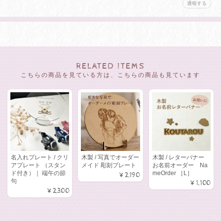
通報する
RELATED ITEMS
こちらの商品を見ている方は、こちらの商品も見ています
名入れプレート / クリ
木製 / 写真でオーダー
木製 / レターバナー
アプレート （スタン
メイド 彫刻プレート
お名前オーダー Na
ド付き）｜ 端午の節
meOrder ［L］
¥2,190
句
¥1,100
¥2,300