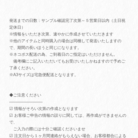
発送までの日数：サンプル確認完了次第～５営業日以内（土日祝
定休日）
※情報をいただき次第、速やかに作成させていただきます
※他のアイテムと同時購入の場合は同梱して発送いたしますの
で、期間の長いほうと同じになります。
※ネコポス配送の為、ご到着日のご指定はいただけません。
備考欄にご記入いただいてもお受けいたしかねますので予めご
了承ください。
※A3サイズは宅急便配送となります。
◆ご注意ください
────────────
☑ 情報がそろい次第の作成となります
☑ お客様ご申告の情報の誤りに関しては、再作成ができませんの
で、
ご入力の際には十分ご確認くださいませ
☑ 注文日から１ヶ月間連絡がもらえない場合、お客様都合による