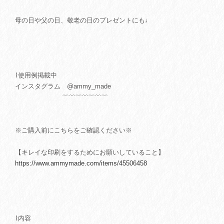
母の日や父の日、敬老の日のプレゼントにも♩
⌇使用例掲載中
インスタグラム @ammy_made
﹌﹌﹌﹌﹌﹌﹌
※ご購入前にこちらをご確認ください※
【キレイな印刷をするためにお願いしていること】
https://www.ammymade.com/items/45506458
⌇内容