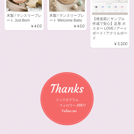
木製 / マンスリープレ
木製 / マンスリープレ
【発送前にサンプル
ート Just Born
ート Welcome Baby
作成で安心】足形 ポ
¥400
¥400
スター LOVE / アート
ボード / アクリルボー
ド
¥3,200
Thanks
インスタグラム
フォロワー 23K!!
Follow me