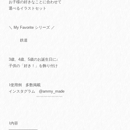
お子様の好きなことに合わせて
選べるイラストセット
＼ My Favorite シリーズ ／
鉄道
3歳、4歳、5歳のお誕生日に♩
子供の「好き！」を飾り付け
⌇使用例 多数掲載
インスタグラム @ammy_made
﹌﹌﹌﹌﹌﹌﹌
⌇内容
───────────