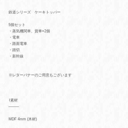
鉄道シリーズ ケーキトッパー
5個セット
・蒸気機関車、貨車×2個
・電車
・路面電車
・踏切
・新幹線
※レターバナーのご用意もございます
⌇素材
────
MDF 4mm (木材)