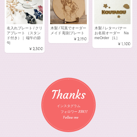
名入れプレート / クリ
木製 / 写真でオーダー
木製 / レターバナー
アプレート （スタン
メイド 彫刻プレート
お名前オーダー Na
ド付き）｜ 端午の節
meOrder ［L］
¥2,190
句
¥1,100
¥2,300
Thanks
インスタグラム
フォロワー 23K!!
Follow me