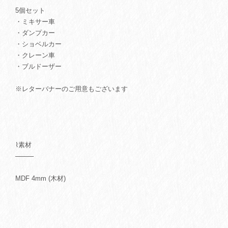
5個セット
・ミキサー車
・ダンプカー
・ショベルカー
・クレーン車
・ブルドーザー
※レターバナーのご用意もございます
⌇素材
────
MDF 4mm (木材)