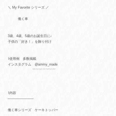
＼ My Favorite シリーズ ／
働く車
3歳、4歳、5歳のお誕生日に♩
子供の「好き！」を飾り付け
⌇使用例 多数掲載
インスタグラム @ammy_made
﹌﹌﹌﹌﹌﹌﹌
⌇内容
───────────
働く車シリーズ ケーキトッパー