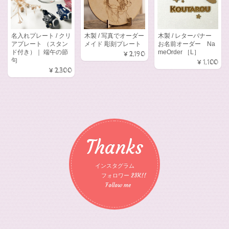
名入れプレート / クリ
木製 / 写真でオーダー
木製 / レターバナー
アプレート （スタン
メイド 彫刻プレート
お名前オーダー Na
ド付き）｜ 端午の節
meOrder ［L］
¥2,190
句
¥1,100
¥2,300
Thanks
インスタグラム
フォロワー 23K!!
Follow me