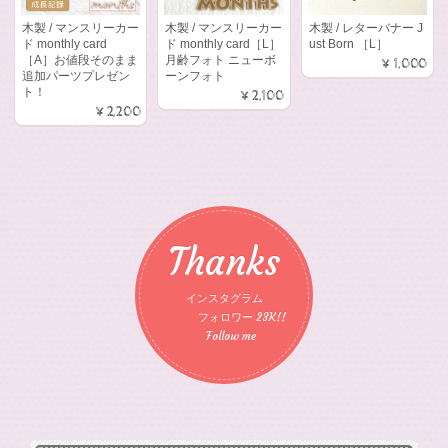
木製 / マンスリーカー
木製 / マンスリーカー
木製 / レターバナー J
ド monthly card
ド monthly card［L］
ust Born ［L］
［A］お値段そのまま
月齢フォト ニューボ
¥1,000
追加パーツプレゼン
ーンフォト
ト！
¥2,100
¥2,200
Thanks
インスタグラム
フォロワー 23K!!
Follow me