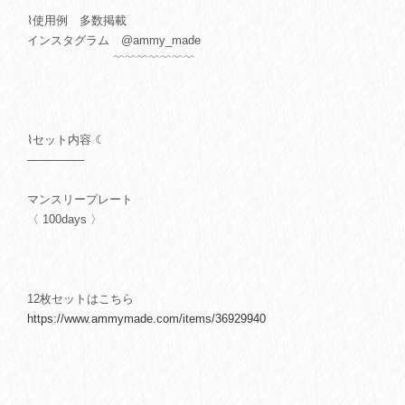
⌇使用例 多数掲載
インスタグラム @ammy_made
﹌﹌﹌﹌﹌﹌﹌
⌇セット内容 ☾
───────
マンスリープレート
〈 100days 〉
12枚セットはこちら
https://www.ammymade.com/items/36929940