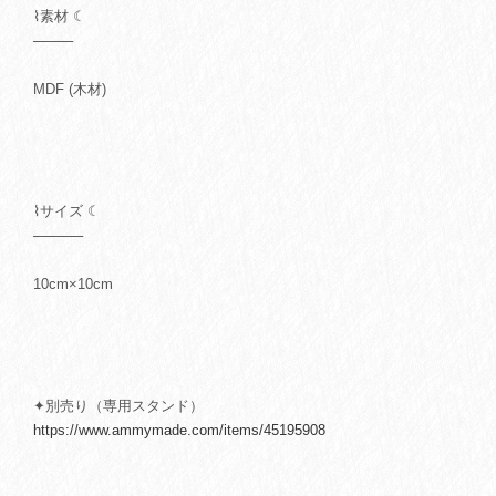
⌇素材 ☾
────
MDF (木材)
⌇サイズ ☾
─────
10cm×10cm
✦別売り（専用スタンド）
https://www.ammymade.com/items/45195908