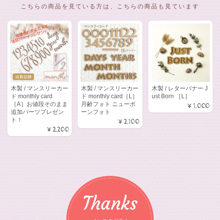
こちらの商品を見ている方は、こちらの商品も見ています
木製 / マンスリーカー
木製 / マンスリーカー
木製 / レターバナー J
ド monthly card
ド monthly card［L］
ust Born ［L］
［A］お値段そのまま
月齢フォト ニューボ
¥1,000
追加パーツプレゼン
ーンフォト
ト！
¥2,100
¥2,200
Thanks