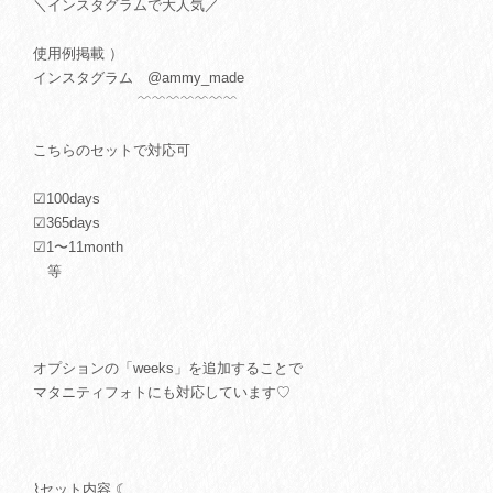
＼インスタグラムで大人気／
使用例掲載 ）
インスタグラム @ammy_made
﹌﹌﹌﹌﹌﹌﹌
こちらのセットで対応可
☑︎100days
☑︎365days
☑︎1〜11month
等
オプションの「weeks」を追加することで
マタニティフォトにも対応しています♡
⌇セット内容 ☾