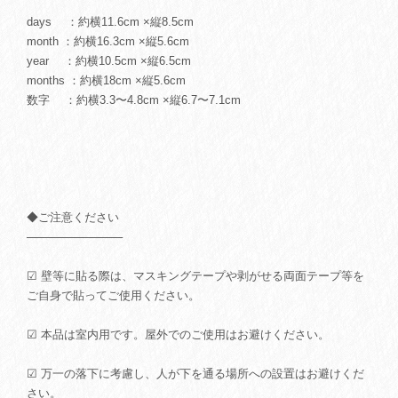
days ：約横11.6cm ×縦8.5cm
month ：約横16.3cm ×縦5.6cm
year ：約横10.5cm ×縦6.5cm
months ：約横18cm ×縦5.6cm
数字 ：約横3.3〜4.8cm ×縦6.7〜7.1cm
◆ご注意ください
────────────
☑ 壁等に貼る際は、マスキングテープや剥がせる両面テープ等を
ご自身で貼ってご使用ください。
☑ 本品は室内用です。屋外でのご使用はお避けください。
☑ 万一の落下に考慮し、人が下を通る場所への設置はお避けくだ
さい。