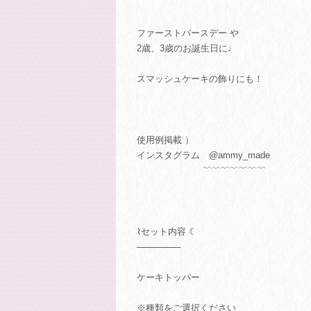
ファーストバースデー や
2歳、3歳のお誕生日に♩
スマッシュケーキの飾りにも！
使用例掲載 ）
インスタグラム @ammy_made
﹌﹌﹌﹌﹌﹌﹌
⌇セット内容 ☾
───────
ケーキトッパー
※種類をご選択ください