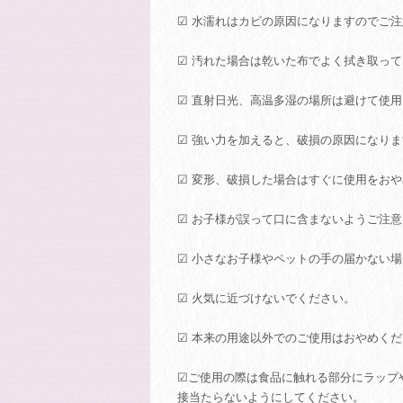
☑ 水濡れはカビの原因になりますのでご
☑ 汚れた場合は乾いた布でよく拭き取っ
☑ 直射日光、高温多湿の場所は避けて使
☑ 強い力を加えると、破損の原因になり
☑ 変形、破損した場合はすぐに使用をお
☑ お子様が誤って口に含まないようご注
☑ 小さなお子様やペットの手の届かない
☑ 火気に近づけないでください。
☑ 本来の用途以外でのご使用はおやめく
☑ご使用の際は食品に触れる部分にラップ
接当たらないようにしてください。