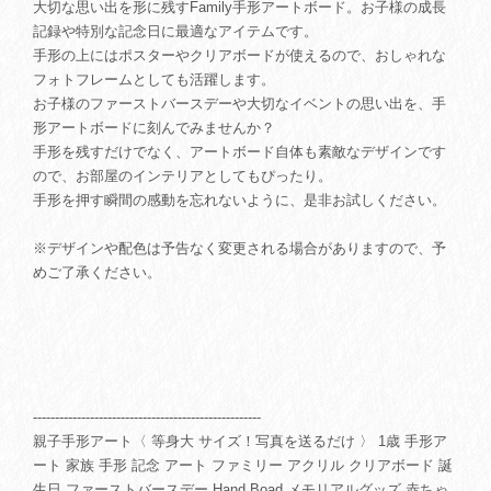
大切な思い出を形に残すFamily手形アートボード。お子様の成長
記録や特別な記念日に最適なアイテムです。
手形の上にはポスターやクリアボードが使えるので、おしゃれな
フォトフレームとしても活躍します。
お子様のファーストバースデーや大切なイベントの思い出を、手
形アートボードに刻んでみませんか？
手形を残すだけでなく、アートボード自体も素敵なデザインです
ので、お部屋のインテリアとしてもぴったり。
手形を押す瞬間の感動を忘れないように、是非お試しください。
※デザインや配色は予告なく変更される場合がありますので、予
めご了承ください。
----------------------------------------------------
親子手形アート〈 等身大 サイズ！写真を送るだけ 〉 1歳 手形ア
ート 家族 手形 記念 アート ファミリー アクリル クリアボード 誕
生日 ファーストバースデー Hand Boad メモリアルグッズ 赤ちゃ