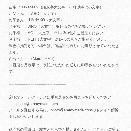
苗字 ：Takahashi（頭文字大文字、それ以降は小文字）
お父さん ：TARO（大文字）
お母さん ：HANAKO（大文字）
お子様 ：JIRO（大文字）※1～3の色をご指定ください。
お子様 ：AOI（大文字）※1～3の色をご指定ください。
お子様 ：REN（大文字）※1～3の色をご指定ください。
※色の指定がない場合は、商品説明通りにお造りさせていただき
ます。
西暦・月 ：（March 2023）
※西暦と月表示は、表記いただいた通りに印字させていただきま
す。
┈┈┈┈┈┈┈┈┈┈┈┈┈┈┈
②下記メールアドレスに手形足形のお写真をお送りください
photo@ammymade.com
メールを受信する為に、
photo@ammymade.com
のドメイン解除
をお願いいたします。
※皆様の手形は、左右どちらでも構いませんが、どちらかに揃え