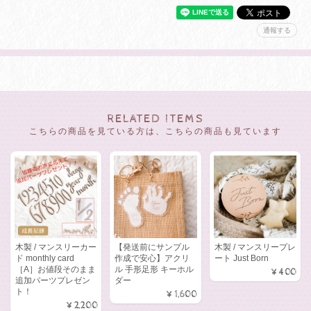
通報する
RELATED ITEMS
こちらの商品を見ている方は、こちらの商品も見ています
木製 / マンスリーカー
【発送前にサンプル
木製 / マンスリープレ
ド monthly card
作成で安心】アクリ
ート Just Born
［A］お値段そのまま
ル 手形足形 キーホル
¥400
追加パーツプレゼン
ダー
ト！
¥1,600
¥2,200