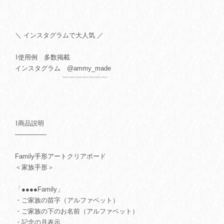
＼ インスタグラムで大人気 ／
⌇使用例 多数掲載
インスタグラム @ammy_made
﹌﹌﹌﹌﹌﹌﹌
⌇商品説明
───────
Family手形アートクリアボード
＜家族手形＞
「●●●●Family」
・ご家族の苗字（アルファベット）
・ご家族の下のお名前（アルファベット）
・記念の月表示