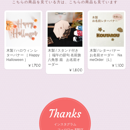
こちらの商品を見ている方は、こちらの商品も見ています
木製 / ハロウィン レ
木製 / スタンド付き
木製 / レターバナー
ターバナー ［ Happy
｜ 端午の節句 名前旗
お名前オーダー Na
Halloween ］
八角形 扇 お名前オ
meOrder ［L］
ーダー
¥1,700
¥1,100
¥1,800
Thanks
インスタグラム
フォロワー 23K!!