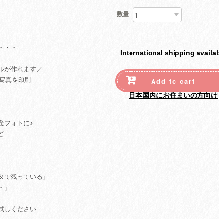
数量
・・・
International shipping availa
ルが作れます／
お写真を印刷
Add to cart
日本国内にお住まいの方向け
念フォトに♪
ど
タで残っている」
・」
試しください