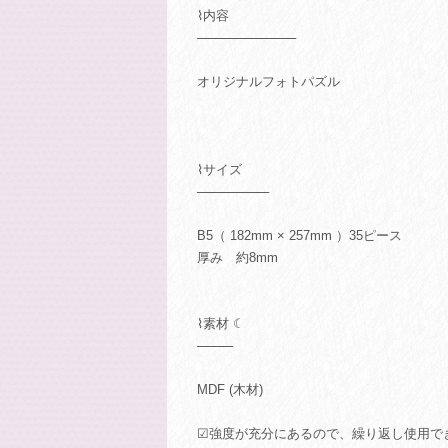
⌇内容
───────────
オリジナルフォトパズル
⌇サイズ
────────
B5（ 182mm × 257mm ）35ピース
厚み 約8mm
⌇素材 ☾
────
MDF (木材)
☑強度が充分にあるので、繰り返し使用で