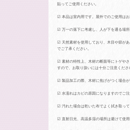
貼ってご使用ください。
☑ 本品は室内用です。屋外でのご使用は
☑ 万一の落下に考慮し、人が下を通る場
☑ 天然素材を使用しており、木目や節が
でご了承ください。
☑ 素材の特性上、木材の断面等にトゲや
すので、お取り扱いには十分ご注意くださ
☑ 製品加工の際、木材に焦げがつく場合
☑ 水濡れはカビの原因になりますのでご
☑ 汚れた場合は乾いた布でよく拭き取っ
☑ 直射日光、高温多湿の場所は避けて使