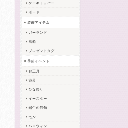
ケーキトッパー
ボード
装飾アイテム
ガーランド
風船
プレゼントタグ
季節イベント
お正月
節分
ひな祭り
イースター
端午の節句
七夕
ハロウィン