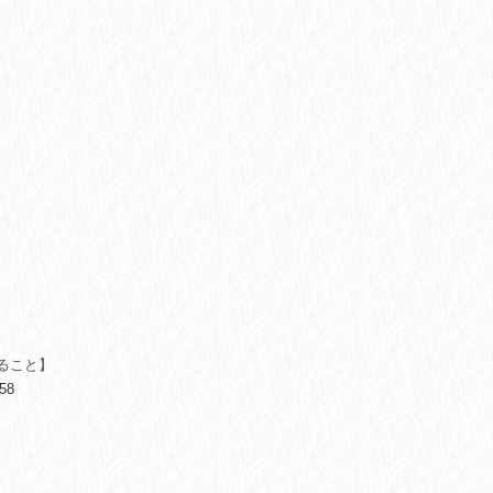
ること】
58