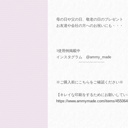
母の日や父の日、敬老の日のプレゼント
お友達や会社の方へのお祝いにも・・・
⌇使用例掲載中
インスタグラム @ammy_made
﹌﹌﹌﹌﹌﹌﹌
※ご購入前にこちらをご確認ください※
【キレイな印刷をするためにお願いしてい
https://www.ammymade.com/items/455064