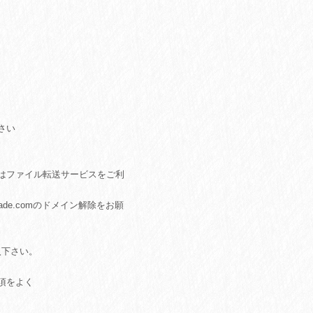
さい
はファイル転送サービスをご利
de.com
のドメイン解除をお願
入下さい。
項をよく