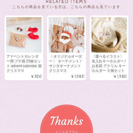
RELATED ITEMS
こちらの商品を見ている方は、こちらの商品も見ています
アドベントカレンダ
〈 オリジナルオーダ
〈選べるイラスト〉
ー用 プチ袋 25枚セッ
ー 〉 オーナメント /
名入れキーホルダー /
ト advent calendar 袋
サンタオーナメント
お名前 アクリル キー
クリスマス
クリスマス
ホルダー ５個セット
¥300
¥1,980
¥1,980
Thanks
インスタグラム