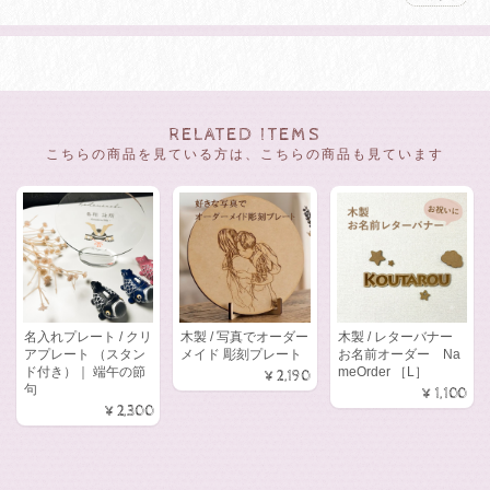
RELATED ITEMS
こちらの商品を見ている方は、こちらの商品も見ています
名入れプレート / クリ
木製 / 写真でオーダー
木製 / レターバナー
アプレート （スタン
メイド 彫刻プレート
お名前オーダー Na
ド付き）｜ 端午の節
meOrder ［L］
¥2,190
句
¥1,100
¥2,300