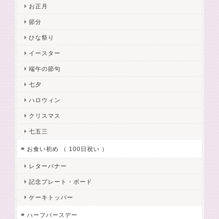
お正月
節分
ひな祭り
イースター
端午の節句
七夕
ハロウィン
クリスマス
七五三
お食い初め （ 100日祝い ）
レターバナー
記念プレート・ボード
ケーキトッパー
ハーフバースデー