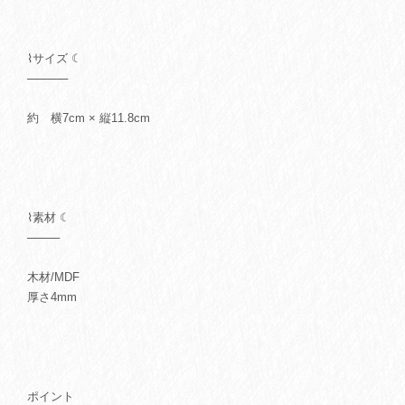
⌇サイズ ☾
─────
約 横7cm × 縦11.8cm
⌇素材 ☾
────
木材/MDF
厚さ4mm
ポイント