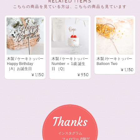
RELATED ITEMS
こちらの商品を見ている方は、こちらの商品も見ています
木製 / ケーキトッパー
木製 / ケーキトッパー
木製 /ケーキトッパー
Happy Birthday
Number ＋ 1歳 誕生
Balloon Two
［A］お誕生日
日 ［Q］
¥1,150
¥1,150
¥950
Thanks
インスタグラム
フォロワー 23K!!