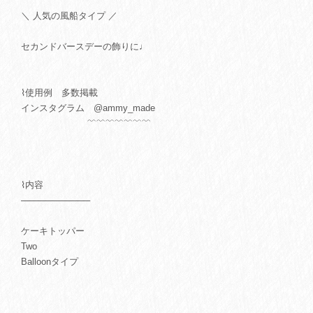
＼ 人気の風船タイプ ／
セカンドバースデーの飾りに♩
⌇使用例 多数掲載
インスタグラム @ammy_made
﹌﹌﹌﹌﹌﹌﹌
⌇内容
───────────
ケーキトッパー
Two
Balloonタイプ