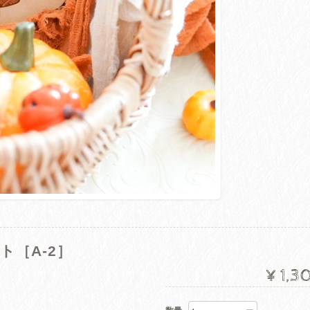
ト［A-2］
¥1,3