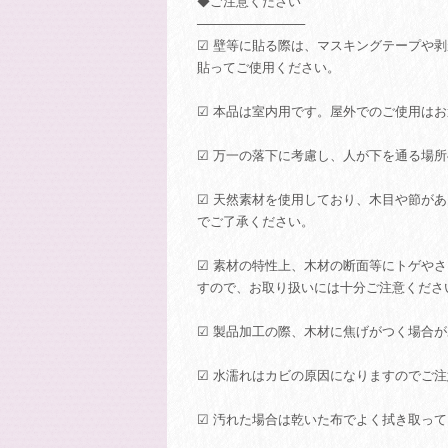
◆ご注意ください
────────────
☑ 壁等に貼る際は、マスキングテープや
貼ってご使用ください。
☑ 本品は室内用です。屋外でのご使用は
☑ 万一の落下に考慮し、人が下を通る場
☑ 天然素材を使用しており、木目や節が
でご了承ください。
☑ 素材の特性上、木材の断面等にトゲや
すので、お取り扱いには十分ご注意くださ
☑ 製品加工の際、木材に焦げがつく場合
☑ 水濡れはカビの原因になりますのでご
☑ 汚れた場合は乾いた布でよく拭き取っ