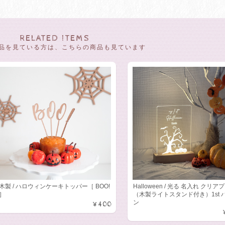
RELATED ITEMS
品を見ている方は、こちらの商品も見ています
木製 / ハロウィンケーキトッパー［ BOO!
Halloween / 光る 名入れ クリ
］
（木製ライトスタンド付き）1st 
ン
¥400