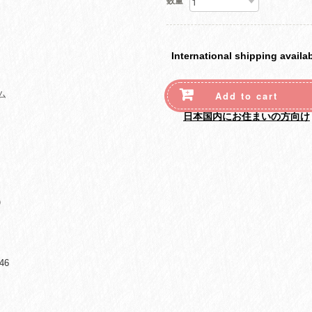
数量
International shipping availa
ム
Add to cart
日本国内にお住まいの方向け
）
46