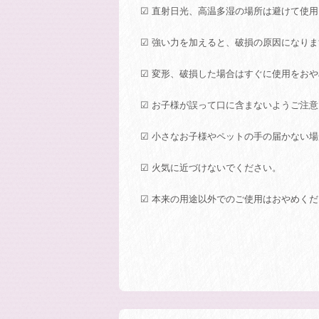
☑ 直射日光、高温多湿の場所は避けて使
☑ 強い力を加えると、破損の原因になり
☑ 変形、破損した場合はすぐに使用をお
☑ お子様が誤って口に含まないようご注
☑ 小さなお子様やペットの手の届かない
☑ 火気に近づけないでください。
☑ 本来の用途以外でのご使用はおやめく