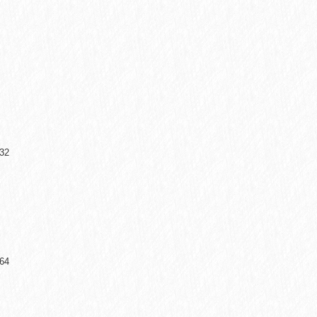
32
64