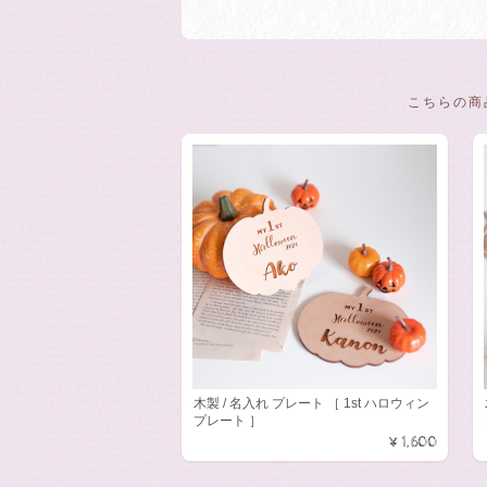
こちらの商
木製 / 名入れ プレート ［ 1st ハロウィン
プレート ］
¥1,600