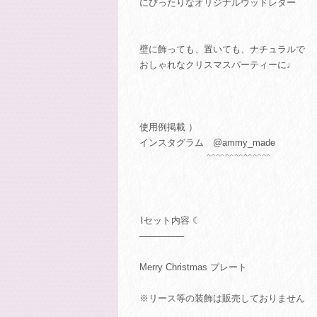
にぴったりなオリジナルウッドレター
壁に飾っても、置いても、ナチュラルで
おしゃれなクリスマスパーティーに♩
使用例掲載 ）
インスタグラム @ammy_made
﹌﹌﹌﹌﹌﹌﹌
⌇セット内容 ☾
───────
Merry Christmas プレート
※リース等の装飾は販売しておりません