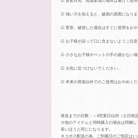
☑ 直射日光、高温多湿の場所は避けて使
☑ 強い力を加えると、破損の原因になり
☑ 変形、破損した場合はすぐに使用をお
☑ お子様が誤って口に含まないようご注
☑ 小さなお子様やペットの手の届かない
☑ 火気に近づけないでください。
☑ 本来の用途以外でのご使用はおやめく
発送までの日数：～4営業日以内（土日祝
※他のアイテムと同時購入の場合は同梱し
長いほうと同じになります。
ネコポス配送の為、ご到着日のご指定はい