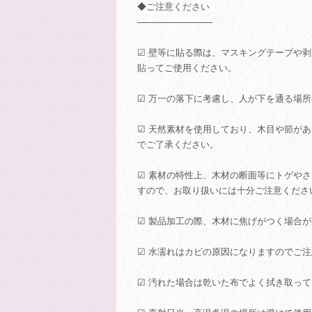
◆ご注意ください
────────────
☑ 壁等に貼る際は、マスキングテープや
貼ってご使用ください。
☑ 万一の落下に考慮し、人が下を通る場
☑ 天然素材を使用しており、木目や節が
でご了承ください。
☑ 素材の特性上、木材の断面等にトゲや
すので、お取り扱いには十分ご注意くださ
☑ 製品加工の際、木材に焦げがつく場合
☑ 水濡れはカビの原因になりますのでご
☑ 汚れた場合は乾いた布でよく拭き取っ