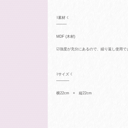
⌇素材 ☾
────
MDF (木材)
☑強度が充分にあるので、繰り返し使用で
⌇サイズ ☾
─────
横22cm × 縦22cm