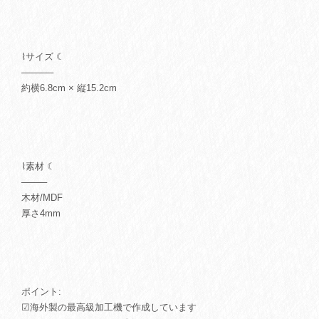
⌇サイズ ☾
─────
約横6.8cm × 縦15.2cm
⌇素材 ☾
────
木材/MDF
厚さ4mm
ポイント:
☑︎海外製の最高級加工機で作成しています