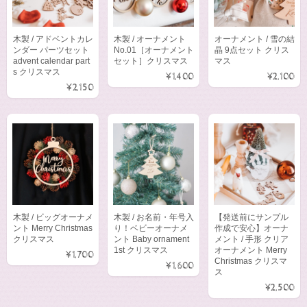
木製 / アドベントカレ
木製 / オーナメント
オーナメント / 雪の結
ンダー パーツセット
No.01［オーナメント
晶 9点セット クリス
advent calendar part
セット］クリスマス
マス
s クリスマス
¥1,400
¥2,100
¥2,150
木製 / ビッグオーナメ
木製 / お名前・年号入
【発送前にサンプル
ント Merry Christmas
り！ベビーオーナメ
作成で安心】オーナ
クリスマス
ント Baby ornament
メント / 手形 クリア
1st クリスマス
オーナメント Merry
¥1,700
Christmas クリスマ
¥1,600
ス
¥2,500