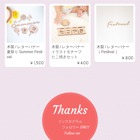
木製 / レターバナー
木製 / レターバナー
木製 / レターバナー
夏祭り Summer Festi
イラストモチーフ
［ Festival ］
val
たこ焼きセット
¥800
¥1,500
¥400
Thanks
インスタグラム
フォロワー 23K!!
Follow me